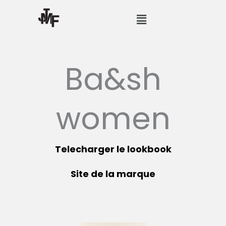
Aller
Menu
au
contenu
Ba&sh
women
Telecharger le lookbook
Site de la marque